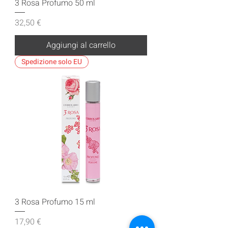
3 Rosa Profumo 50 ml
Prezzo
32,50 €
Aggiungi al carrello
Spedizione solo EU
3 Rosa Profumo 15 ml
Prezzo
17,90 €