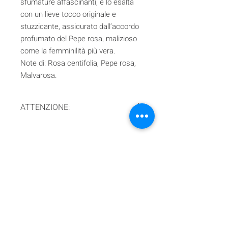
sfumature affascinanti, e lo esalta
con un lieve tocco originale e
stuzzicante, assicurato dall’accordo
profumato del Pepe rosa, malizioso
come la femminilità più vera.
Note di: Rosa centifolia, Pepe rosa,
Malvarosa.
ATTENZIONE:
In ottemperanza alla legge italiana al
momento spediamo solo zona EU!
Iscriviti alla nostra mailing list
Iscriviti ora