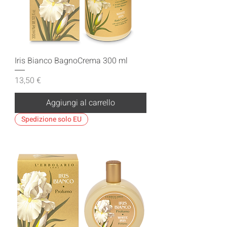
Iris Bianco BagnoCrema 300 ml
Prezzo
13,50 €
Aggiungi al carrello
Spedizione solo EU