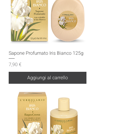
Sapone Profumato Iris Bianco 125g
Prezzo
7,90 €
Aggiungi al carrello