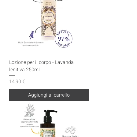
Lozione per il corpo - Lavanda
lenitiva 250ml
Prezzo
14,90 €
Aggiungi al carrello