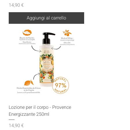
Prezzo
14,90 €
Aggiungi al carrello
Lozione per il corpo - Provence
Energizzante 250ml
Prezzo
14,90 €