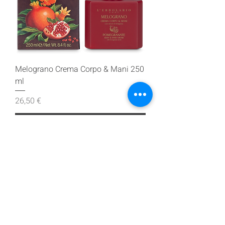
Melograno Crema Corpo & Mani 250
ml
Prezzo
26,50 €
Aggiungi al carrello