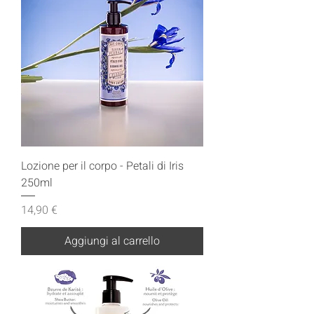
Lozione per il corpo - Petali di Iris
250ml
Prezzo
14,90 €
Aggiungi al carrello