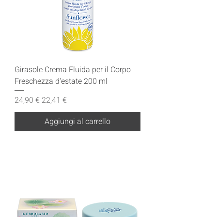
Girasole Crema Fluida per il Corpo
Freschezza d'estate 200 ml
Prezzo regolare
Prezzo scontato
24,90 €
22,41 €
Aggiungi al carrello