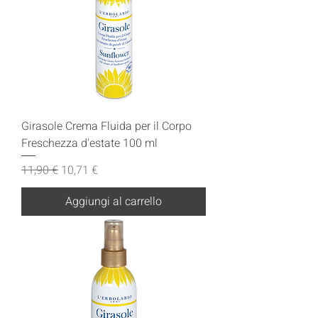
Girasole Crema Fluida per il Corpo
Freschezza d'estate 100 ml
Prezzo regolare
Prezzo scontato
11,90 €
10,71 €
Aggiungi al carrello