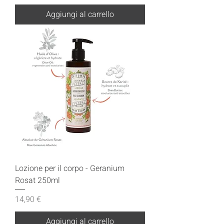
Aggiungi al carrello
Lozione per il corpo - Geranium
Rosat 250ml
Prezzo
14,90 €
Aggiungi al carrello