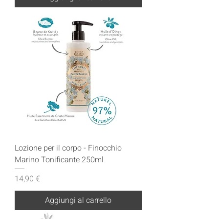
Lozione per il corpo - Finocchio
Marino Tonificante 250ml
Prezzo
14,90 €
Aggiungi al carrello