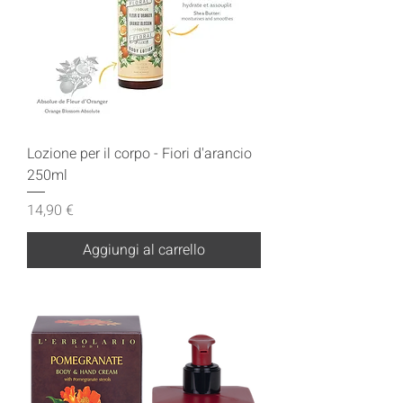
Lozione per il corpo - Fiori d'arancio
250ml
Prezzo
14,90 €
Aggiungi al carrello