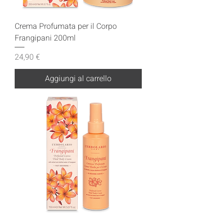
Crema Profumata per il Corpo
Frangipani 200ml
Prezzo
24,90 €
Aggiungi al carrello