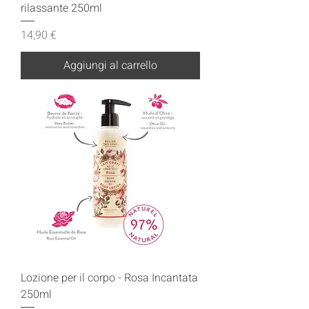
rilassante 250ml
Prezzo
14,90 €
Aggiungi al carrello
Lozione per il corpo - Rosa Incantata
250ml