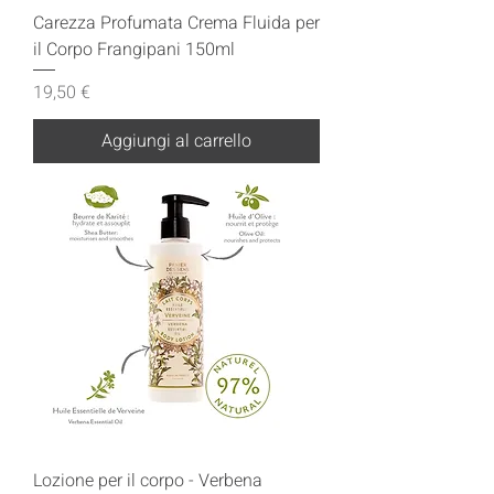
Carezza Profumata Crema Fluida per
il Corpo Frangipani 150ml
Prezzo
19,50 €
Aggiungi al carrello
Lozione per il corpo - Verbena