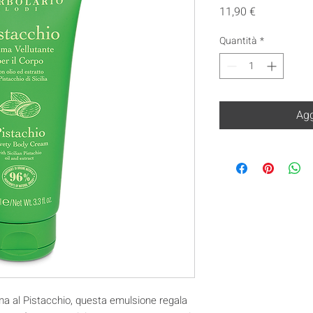
Prezzo
11,90 €
Quantità
*
Agg
a al Pistacchio, questa emulsione regala