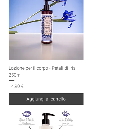
Lozione per il corpo - Petali di Iris
250ml
Prezzo
14,90 €
Aggiungi al carrello