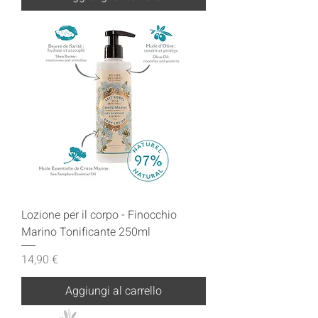
Lozione per il corpo - Finocchio
Marino Tonificante 250ml
Prezzo
14,90 €
Aggiungi al carrello