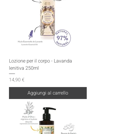
Lozione per il corpo - Lavanda
lenitiva 250ml
Prezzo
14,90 €
Aggiungi al carrello