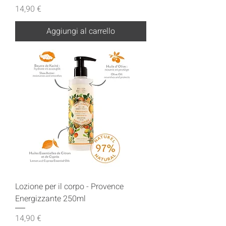
Prezzo
14,90 €
Aggiungi al carrello
Lozione per il corpo - Provence
Energizzante 250ml
Prezzo
14,90 €