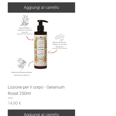
Aggiungi al carrello
Lozione per il corpo - Geranium
Rosat 250ml
Prezzo
14,90 €
Aggiungi al carrello