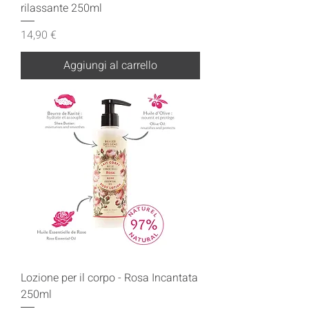
rilassante 250ml
Prezzo
14,90 €
Aggiungi al carrello
Lozione per il corpo - Rosa Incantata
250ml