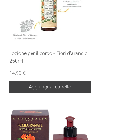
Lozione per il corpo - Fiori d'arancio
250ml
Prezzo
14,90 €
Aggiungi al carrello