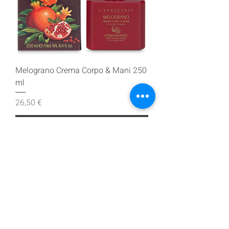
Melograno Crema Corpo & Mani 250
ml
Prezzo
26,50 €
Aggiungi al carrello