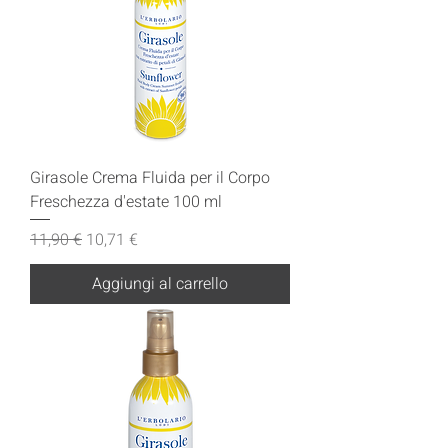
Girasole Crema Fluida per il Corpo
Freschezza d'estate 100 ml
Prezzo regolare
Prezzo scontato
11,90 €
10,71 €
Aggiungi al carrello