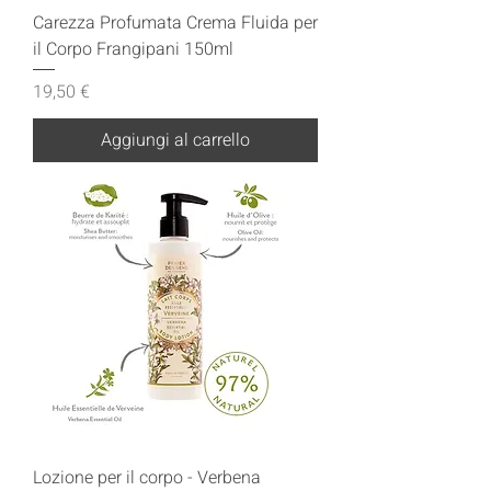
Carezza Profumata Crema Fluida per
il Corpo Frangipani 150ml
Prezzo
19,50 €
Aggiungi al carrello
Lozione per il corpo - Verbena