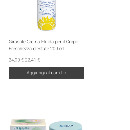
Girasole Crema Fluida per il Corpo
Freschezza d'estate 200 ml
Prezzo regolare
Prezzo scontato
24,90 €
22,41 €
Aggiungi al carrello