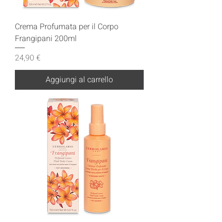
Crema Profumata per il Corpo
Frangipani 200ml
Prezzo
24,90 €
Aggiungi al carrello