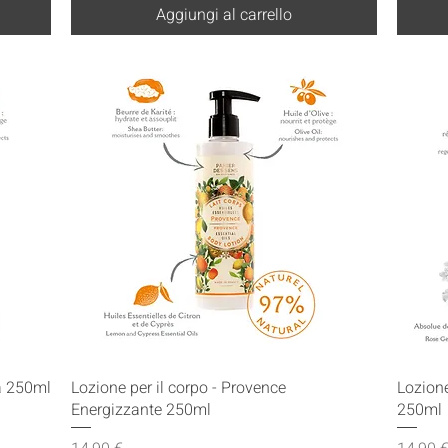
Aggiungi al carrello
Vista rapida
ta 250ml
Lozione per il corpo - Provence
Lozione
Energizzante 250ml
250ml