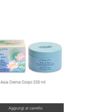
Vista rapida
n Asia Crema Corpo 250 ml
€
Aggiungi al carrello