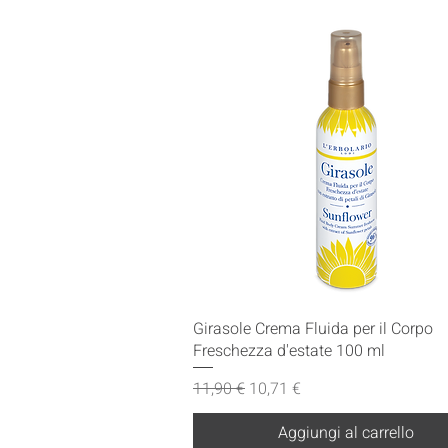
Vista rapida
Girasole Crema Fluida per il Corpo
Freschezza d'estate 100 ml
Prezzo regolare
Prezzo scontato
11,90 €
10,71 €
Aggiungi al carrello