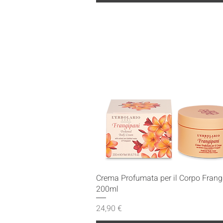
Vista rapida
Crema Profumata per il Corpo Frang
200ml
Prezzo
24,90 €