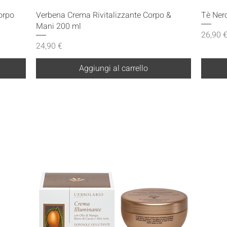
Vista rapida
orpo
Verbena Crema Rivitalizzante Corpo &
Tè Ner
Mani 200 ml
Prezzo
26,90 
Prezzo
24,90 €
Aggiungi al carrello