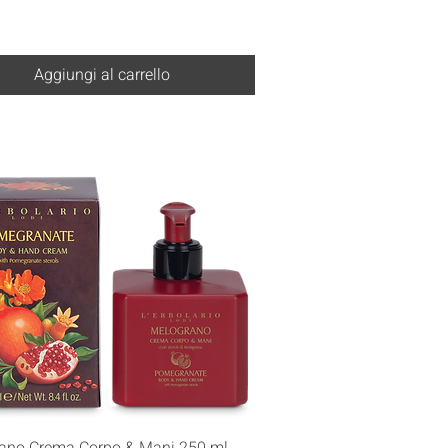
€
Aggiungi al carrello
Vista rapida
ano Crema Corpo & Mani 250 ml