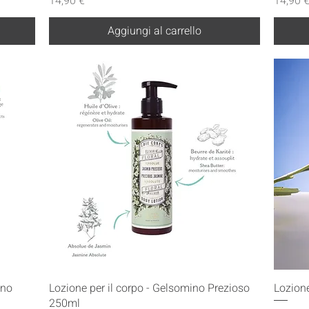
Prezzo
Prezzo
14,90 €
14,90 
Aggiungi al carrello
Vista rapida
ino
Lozione per il corpo - Gelsomino Prezioso
Lozione
250ml