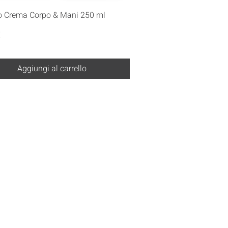
Vista rapida
o Crema Corpo & Mani 250 ml
€
Aggiungi al carrello