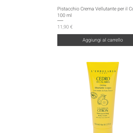
Vista rapida
Pistacchio Crema Vellutante per il C
100 ml
Prezzo
11,90 €
Aggiungi al carrello