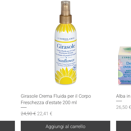
Vista rapida
Girasole Crema Fluida per il Corpo
Alba i
Freschezza d'estate 200 ml
Prezzo
26,50 
Prezzo regolare
Prezzo scontato
24,90 €
22,41 €
Aggiungi al carrello