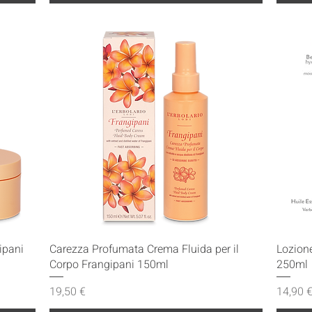
Vista rapida
ipani
Carezza Profumata Crema Fluida per il
Lozione
Corpo Frangipani 150ml
250ml
Prezzo
Prezzo
19,50 €
14,90 