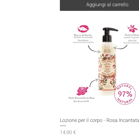
Aggiungi al carrello
Vista rapida
Lozione per il corpo - Rosa Incanta
Prezzo
14,90 €