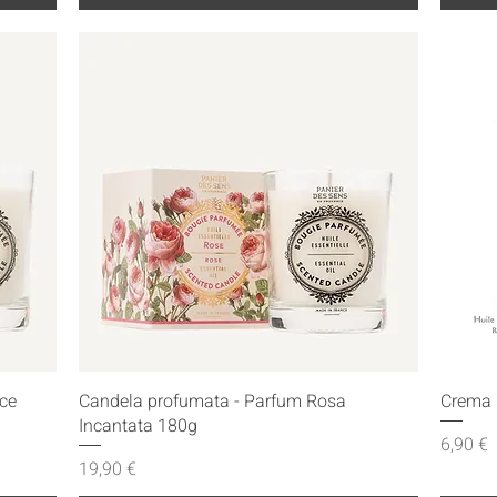
Vista rapida
ce
Candela profumata - Parfum Rosa
Crema 
Incantata 180g
Prezzo
6,90 €
Prezzo
19,90 €