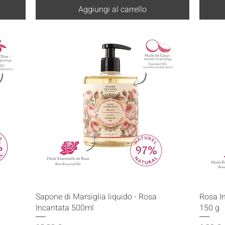
Aggiungi al carrello
Vista rapida
Sapone di Marsiglia liquido - Rosa
Rosa In
Incantata 500ml
150 g