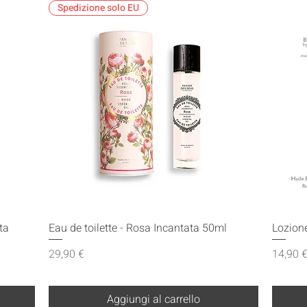
Spedizione solo EU
Vista rapida
ta
Eau de toilette - Rosa Incantata 50ml
Lozione
Prezzo
Prezzo
29,90 €
14,90 
Aggiungi al carrello