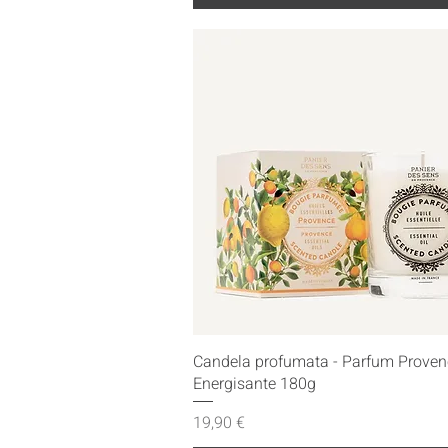
Vista rapida
Candela profumata - Parfum Proven
Energisante 180g
Prezzo
19,90 €