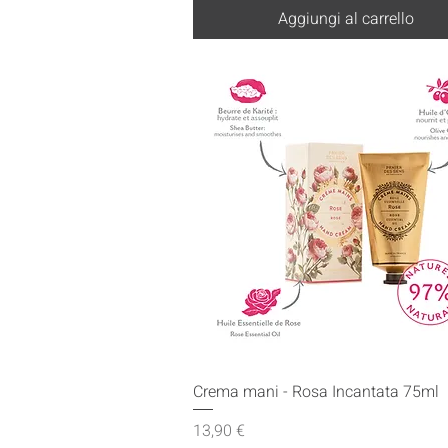
Aggiungi al carrello
Vista rapida
Crema mani - Rosa Incantata 75ml
Prezzo
13,90 €