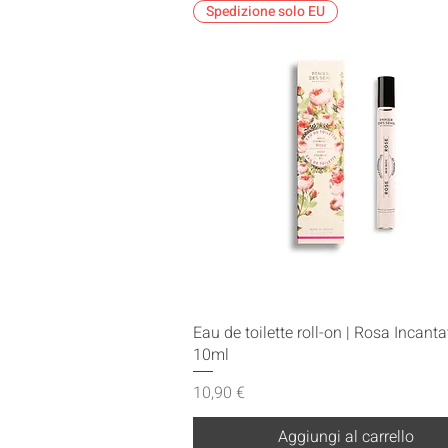
Spedizione solo EU
Vista rapida
Eau de toilette roll-on | Rosa Incanta
10ml
Prezzo
10,90 €
Aggiungi al carrello