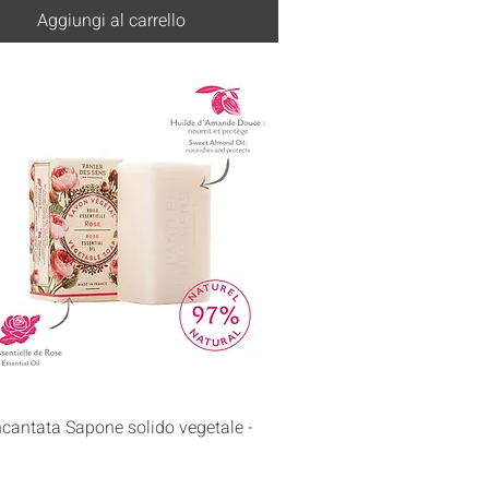
Aggiungi al carrello
Vista rapida
cantata Sapone solido vegetale -