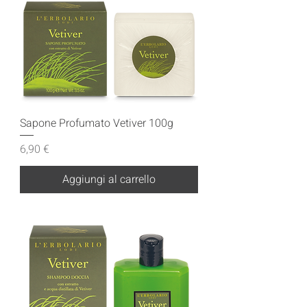
Sapone Profumato Vetiver 100g
Prezzo
6,90 €
Aggiungi al carrello