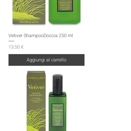
Vetiver ShampooDoccia 250 ml
Prezzo
13,50 €
Aggiungi al carrello