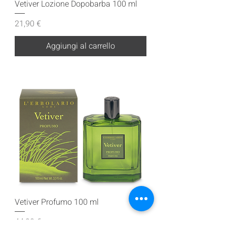
Vetiver Lozione Dopobarba 100 ml
Prezzo
21,90 €
Aggiungi al carrello
Vetiver Profumo 100 ml
Prezzo
44,90 €