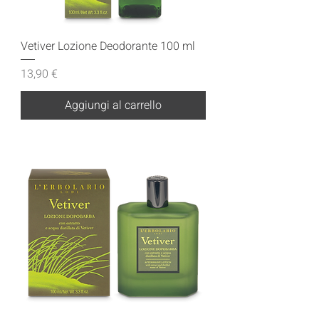
Vetiver Lozione Deodorante 100 ml
Prezzo
13,90 €
Aggiungi al carrello