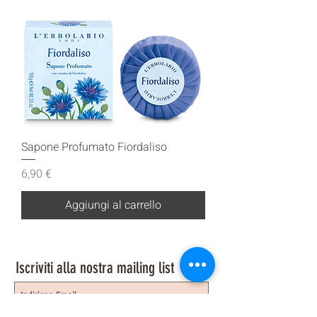
Sapone Profumato Fiordaliso
Prezzo
6,90 €
Aggiungi al carrello
Iscriviti alla nostra mailing list