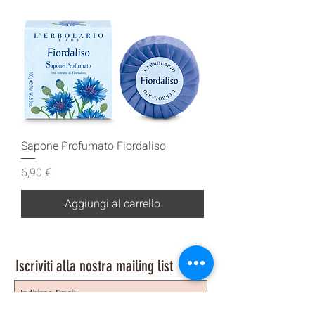
Sapone Profumato Fiordaliso
Prezzo
6,90 €
Aggiungi al carrello
Iscriviti alla nostra mailing list