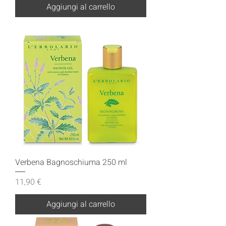
Aggiungi al carrello
Verbena Bagnoschiuma 250 ml
Prezzo
11,90 €
Aggiungi al carrello