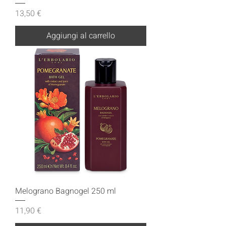
Prezzo
13,50 €
Aggiungi al carrello
Melograno Bagnogel 250 ml
Prezzo
11,90 €