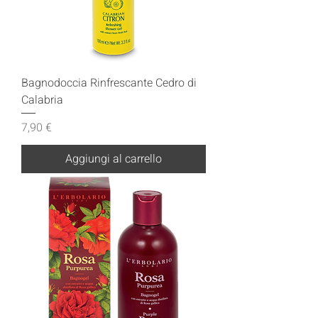
Bagnodoccia Rinfrescante Cedro di
Calabria
Prezzo
7,90 €
Aggiungi al carrello