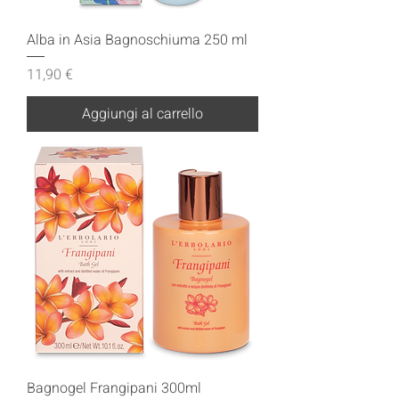
Alba in Asia Bagnoschiuma 250 ml
Prezzo
11,90 €
Aggiungi al carrello
Bagnogel Frangipani 300ml