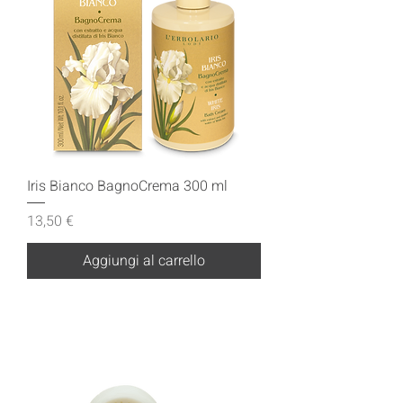
Iris Bianco BagnoCrema 300 ml
Prezzo
13,50 €
Aggiungi al carrello