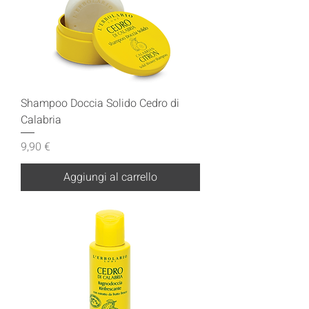
Shampoo Doccia Solido Cedro di
Calabria
Prezzo
9,90 €
Aggiungi al carrello