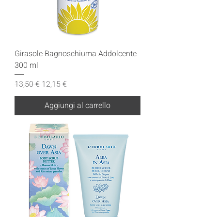
Girasole Bagnoschiuma Addolcente
300 ml
Prezzo regolare
Prezzo scontato
13,50 €
12,15 €
Aggiungi al carrello