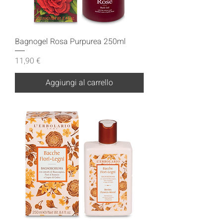
Bagnogel Rosa Purpurea 250ml
Prezzo
11,90 €
Aggiungi al carrello