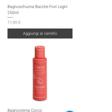
Bagnoschiuma Bacche Fiori Legni
250ml
Prezzo
11,90 €
Aggiungi al carrello
Bagnocrema Cocco