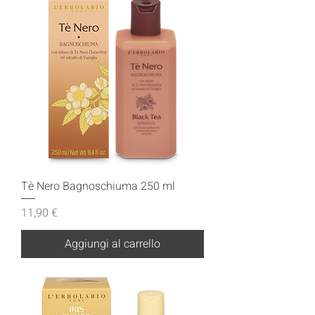
Tè Nero Bagnoschiuma 250 ml
Prezzo
11,90 €
Aggiungi al carrello