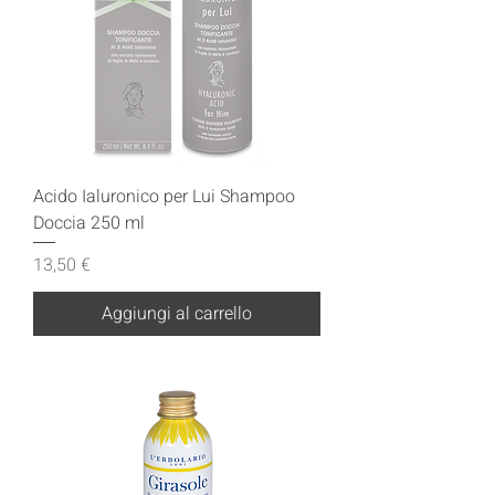
Acido Ialuronico per Lui Shampoo
Doccia 250 ml
Prezzo
13,50 €
Aggiungi al carrello