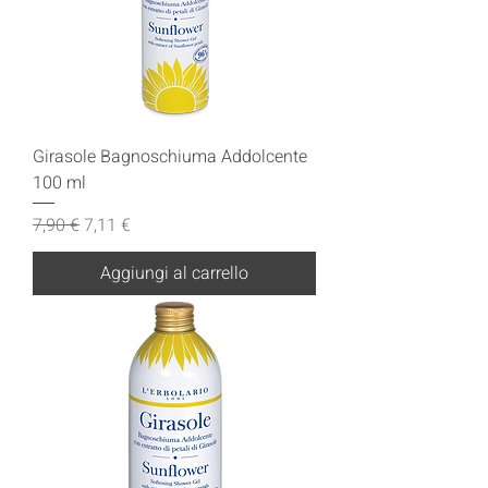
Girasole Bagnoschiuma Addolcente
100 ml
Prezzo regolare
Prezzo scontato
7,90 €
7,11 €
Aggiungi al carrello