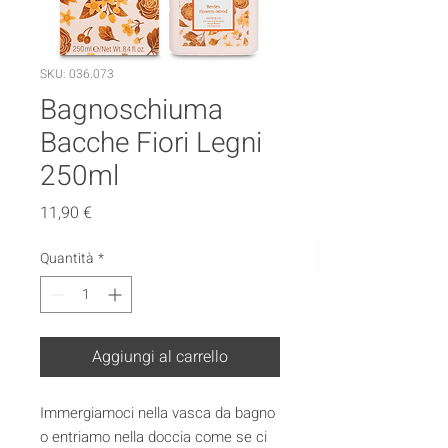
SKU: 036.073
Bagnoschiuma
Bacche Fiori Legni
250ml
Prezzo
11,90 €
Quantità
*
Aggiungi al carrello
Immergiamoci nella vasca da bagno
o entriamo nella doccia come se ci