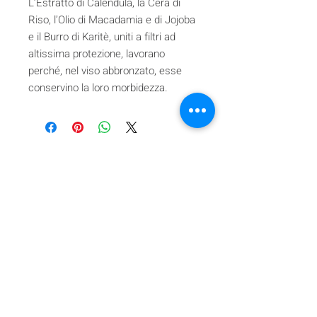
L’Estratto di Calendula, la Cera di
Riso, l’Olio di Macadamia e di Jojoba
e il Burro di Karitè, uniti a filtri ad
altissima protezione, lavorano
perché, nel viso abbronzato, esse
conservino la loro morbidezza.
Iscriviti alla nostra mailing list
Iscriviti ora
About Us