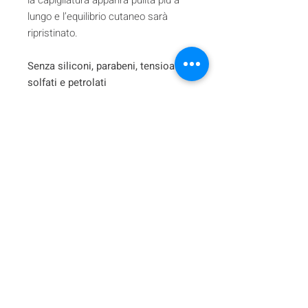
lungo e l’equilibrio cutaneo sarà
ripristinato.
Senza siliconi, parabeni, tensioattivi
solfati e petrolati
96% ingredienti di origine naturale
La restante percentuale di
ingredienti garantisce stabilità e
gradevolezza del prodotto.
Iscriviti alla nostra mailing list
Iscriviti ora