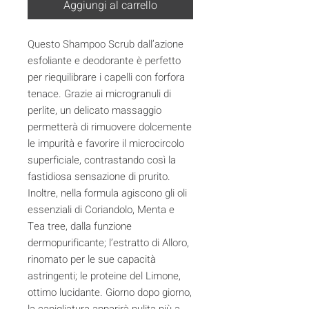
Aggiungi al carrello
Questo Shampoo Scrub dall’azione
esfoliante e deodorante è perfetto
per riequilibrare i capelli con forfora
tenace. Grazie ai microgranuli di
perlite, un delicato massaggio
permetterà di rimuovere dolcemente
le impurità e favorire il microcircolo
superficiale, contrastando così la
fastidiosa sensazione di prurito.
Inoltre, nella formula agiscono gli oli
essenziali di Coriandolo, Menta e
Tea tree, dalla funzione
dermopurificante; l’estratto di Alloro,
rinomato per le sue capacità
astringenti; le proteine del Limone,
ottimo lucidante. Giorno dopo giorno,
la capigliatura apparirà pulita più a