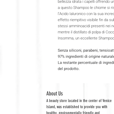
bellezza idrata i capelli offrendo un
a questo Shampoo le chiome si ris
l’Acido Ialuronico con la sua incred
effetto riempitivo visibile fin da s
stessi amminoacidi presenti nei nos
mentre il distillato di polpa di Co
Insomma, un eccellente Shampoo a
Senza siliconi, parabeni, tensioatt
97% ingredienti di origine natural
La restante percentuale di ingred
del prodotto.
About Us
A beauty store located in the center of Venice
Island, was established to provide you with
healthy, environmentally friendly and