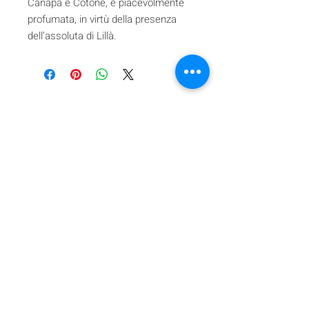
Canapa e Cotone, e piacevolmente
profumata, in virtù della presenza
dell’assoluta di Lillà.
Iscriviti alla nostra mailing list
Iscriviti ora
About Us
A beauty store located in the center of Venice Island,
was established to provide you with healthy,
environmentally friendly and affordable products based