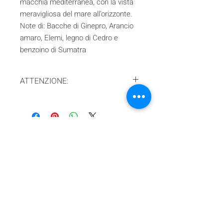
macchia mediterranea, con la vista
meravigliosa del mare all’orizzonte.
Note di: Bacche di Ginepro, Arancio
amaro, Elemi, legno di Cedro e
benzoino di Sumatra
ATTENZIONE:
In ottemperanza alla legge italiana al
momento spediamo solo zona EU!
Iscriviti alla nostra mailing list
Iscriviti ora