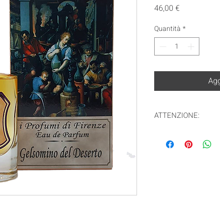
Prezzo
46,00 €
Quantità
*
Agg
ATTENZIONE:
In ottemperanza alla
solo zona EU!