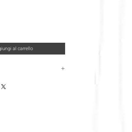
iungi al carrello
 legge italiana al momento spediamo