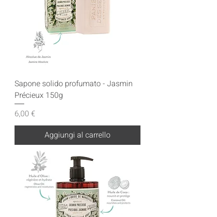
Sapone solido profumato - Jasmin
Précieux 150g
Prezzo
6,00 €
Aggiungi al carrello