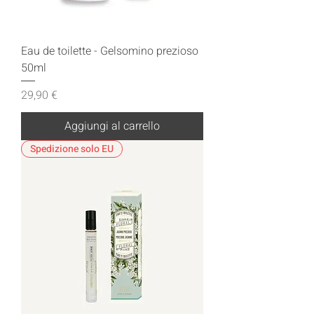
Eau de toilette - Gelsomino prezioso
50ml
Prezzo
29,90 €
Aggiungi al carrello
Spedizione solo EU