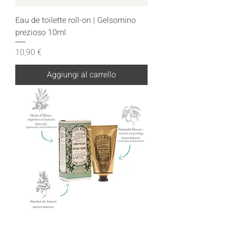
Eau de toilette roll-on | Gelsomino
prezioso 10ml
Prezzo
10,90 €
Aggiungi al carrello