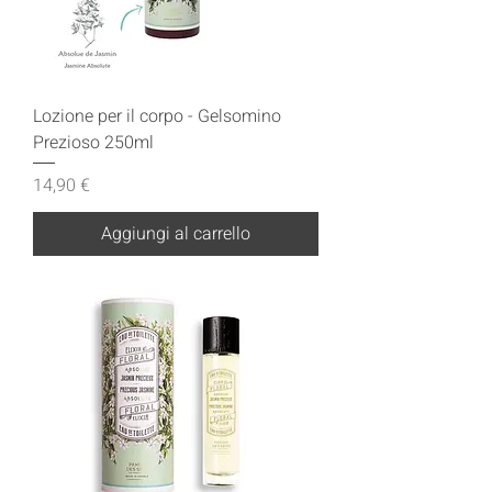
Lozione per il corpo - Gelsomino
Prezioso 250ml
Prezzo
14,90 €
Aggiungi al carrello