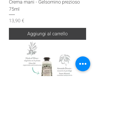
Crema mani - Gelsomino prezioso
75ml
Prezzo
13,90 €
Aggiungi al carrello
Crema mani - Gelsomino prezioso
30ml