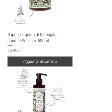
Sapone Liquido di Marsiglia -
Jasmin Précieux 500ml
Prezzo
13,90 €
Aggiungi al carrello