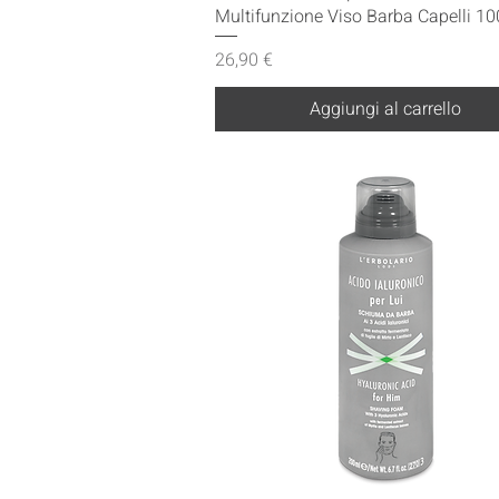
Multifunzione Viso Barba Capelli 10
Prezzo
26,90 €
Aggiungi al carrello