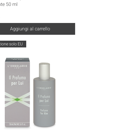
nte 50 ml
€
Aggiungi al carrello
ione solo EU