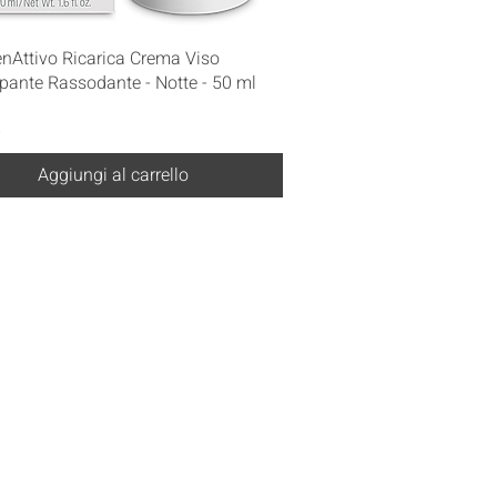
Vista rapida
enAttivo Ricarica Crema Viso
pante Rassodante - Notte - 50 ml
€
Aggiungi al carrello