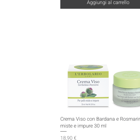
Aggiungi al carrello
Vista rapida
Crema Viso con Bardana e Rosmarin
miste e impure 30 ml
Prezzo
18,90 €