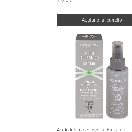
Prezzo
12,90 €
Aggiungi al carrello
Vista rapida
Acido Ialuronico per Lui Balsamo