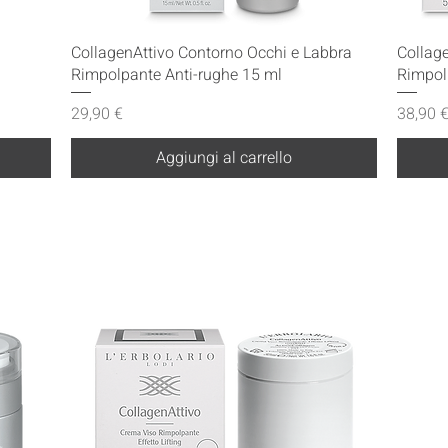
Vista rapida
CollagenAttivo Contorno Occhi e Labbra
Collag
Rimpolpante Anti-rughe 15 ml
Rimpol
Prezzo
Prezzo
29,90 €
38,90 
Aggiungi al carrello