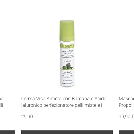
Vista rapida
na
Crema Viso Antietà con Bardana e Acido
Mascher
li
Ialuronico perfezionatore pelli miste e i
Propoli
Prezzo
Prezzo
29,90 €
19,90 