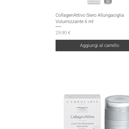
Vista rapida
CollagenAttivo Siero Allungaciglia
Volumizzante 6 ml
Prezzo
29,90 €
Aggiungi al carrello