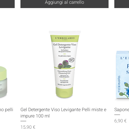
Aggiungi al carrello
Vista rapida
o pelli
Gel Detergente Viso Levigante Pelli miste e
Sapone
impure 100 ml
Prezzo
6,90 €
Prezzo
15,90 €