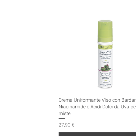
Vista rapida
Crema Uniformante Viso con Barda
Niacinamide e Acidi Dolci da Uva pel
miste
Prezzo
27,90 €