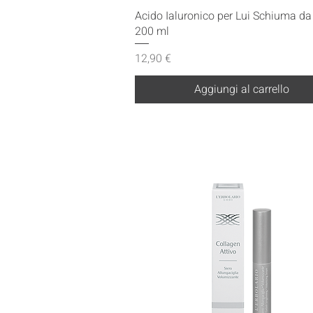
Vista rapida
Acido Ialuronico per Lui Schiuma d
200 ml
Prezzo
12,90 €
Aggiungi al carrello