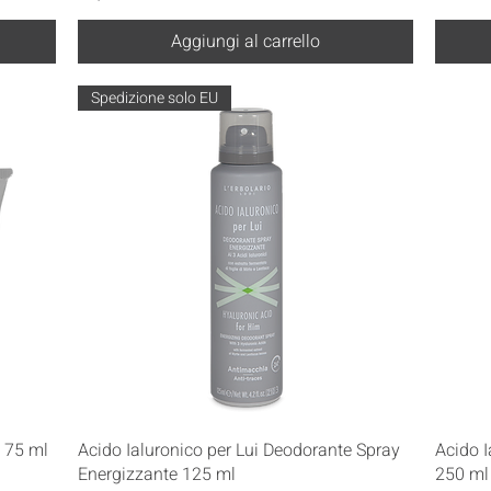
Aggiungi al carrello
Spedizione solo EU
Vista rapida
i 75 ml
Acido Ialuronico per Lui Deodorante Spray
Acido 
Energizzante 125 ml
250 ml