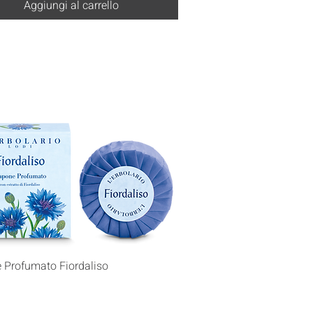
Aggiungi al carrello
Vista rapida
 Profumato Fiordaliso