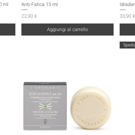
0 ml
Anti-Fatica 15 ml
Idrada
Prezzo
Prezzo
22,90 €
33,90 
Aggiungi al carrello
Spediz