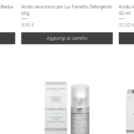
Vista rapida
a Barba
Acido Ialuronico per Lui Panetto Detergente
Acido I
60g
50 ml
Prezzo
Prezzo
9,90 €
32,50 
Aggiungi al carrello