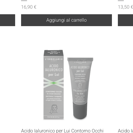
Prezzo
Prezzo
16,90 €
13,50 
Aggiungi al carrello
Vista rapida
Acido Ialuronico per Lui Contorno Occhi
Acido I