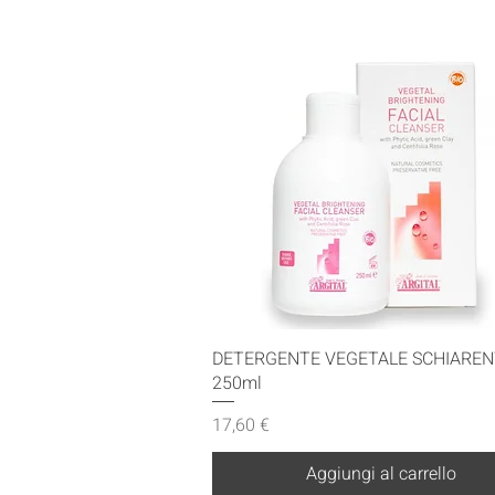
Vista rapida
DETERGENTE VEGETALE SCHIAREN
250ml
Prezzo
17,60 €
Aggiungi al carrello