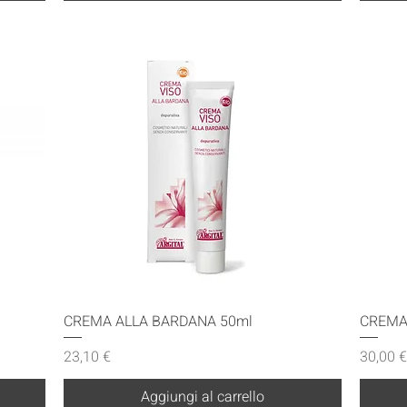
Vista rapida
CREMA ALLA BARDANA 50ml
CREMA
Prezzo
Prezzo
23,10 €
30,00 €
Aggiungi al carrello