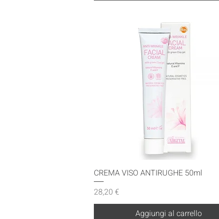
Vista rapida
CREMA VISO ANTIRUGHE 50ml
Prezzo
28,20 €
Aggiungi al carrello