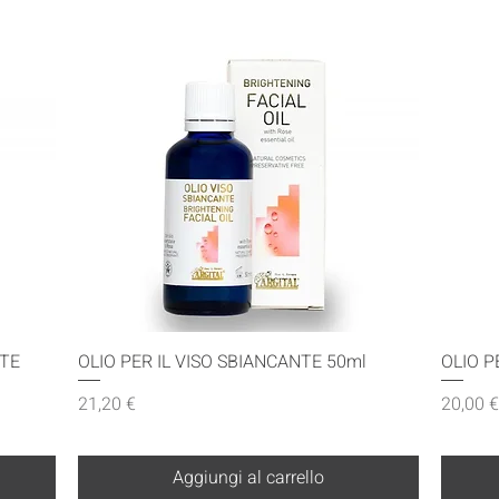
Vista rapida
TE
OLIO PER IL VISO SBIANCANTE 50ml
OLIO P
Prezzo
Prezzo
21,20 €
20,00 €
Aggiungi al carrello