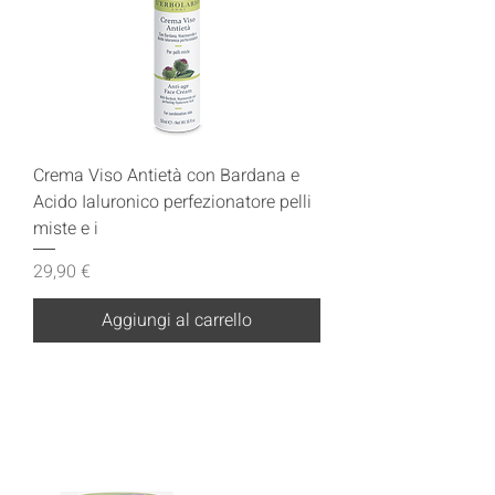
Crema Viso Antietà con Bardana e
Acido Ialuronico perfezionatore pelli
miste e i
Prezzo
29,90 €
Aggiungi al carrello