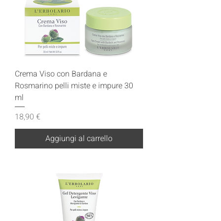
Crema Viso con Bardana e
Rosmarino pelli miste e impure 30
ml
Prezzo
18,90 €
Aggiungi al carrello