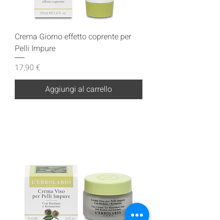
Crema Giorno effetto coprente per
Pelli Impure
Prezzo
17,90 €
Aggiungi al carrello