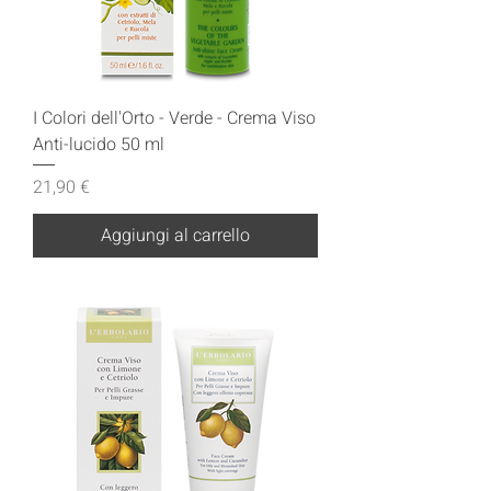
I Colori dell'Orto - Verde - Crema Viso
Anti-lucido 50 ml
Prezzo
21,90 €
Aggiungi al carrello