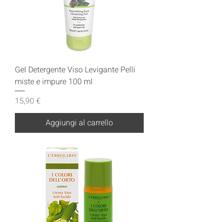
Gel Detergente Viso Levigante Pelli
miste e impure 100 ml
Prezzo
15,90 €
Aggiungi al carrello