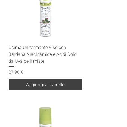
Crema Uniformante Viso con
Bardana Niacinamide e Acidi Dolci
da Uva pelli miste
Prezzo
27,90 €
Aggiungi al carrello