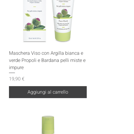
Maschera Viso con Argilla bianca e
verde Propoli e Bardana pelli miste e
impure
Prezzo
19,90 €
Aggiungi al carrello