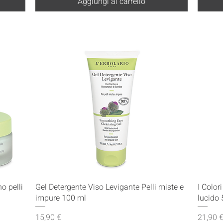
Aggiungi al carrello
Vista rapida
o pelli
Gel Detergente Viso Levigante Pelli miste e
I Color
impure 100 ml
lucido 
Prezzo
Prezzo
15,90 €
21,90 