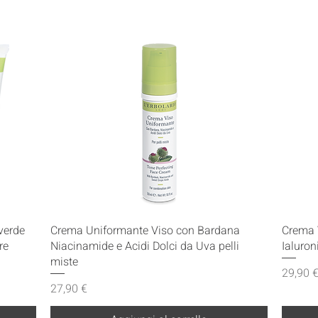
Vista rapida
verde
Crema Uniformante Viso con Bardana
Crema 
re
Niacinamide e Acidi Dolci da Uva pelli
Ialuron
miste
Prezzo
29,90 
Prezzo
27,90 €