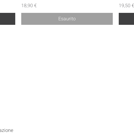
Prezzo
Prezzo
18,90 €
19,50 
Esaurito
 azione