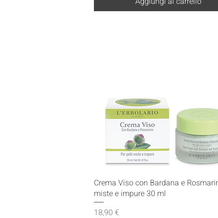
Aggiungi al carrello
Vista rapida
Crema Viso con Bardana e Rosmarin
miste e impure 30 ml
Prezzo
18,90 €