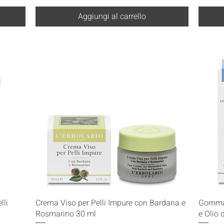
Aggiungi al carrello
Vista rapida
lli
Crema Viso per Pelli Impure con Bardana e
Gommag
Rosmarino 30 ml
e Olio 