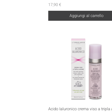
Prezzo
17,90 €
Aggiungi al carrello
Vista rapida
Acido Ialuronico crema viso a tripla