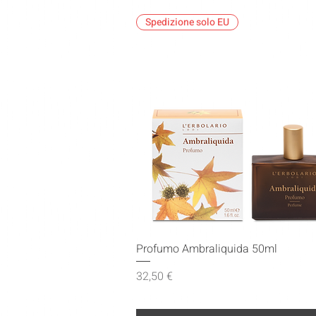
Spedizione solo EU
Vista rapida
Profumo Ambraliquida 50ml
Prezzo
32,50 €