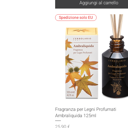
Aggiungi al carrello
Spedizione solo EU
Vista rapida
Fragranza per Legni Profumati
Ambraliquida 125ml
Prezzo
25,90 €