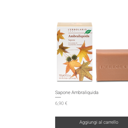
Vista rapida
Sapone Ambraliquida
Prezzo
6,90 €
Aggiungi al carrello