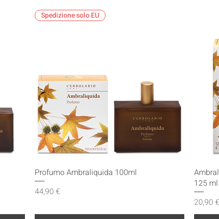
Spedizione solo EU
Vista rapida
Profumo Ambraliquida 100ml
Ambrali
125 ml
Prezzo
44,90 €
Prezzo
20,90 