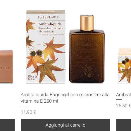
Vista rapida
Ambraliquida Bagnogel con microsfere alla
Ambral
vitamina E 250 ml
Prezzo
26,50 
Prezzo
11,90 €
Aggiungi al carrello