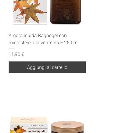
Ambraliquida Bagnogel con
microsfere alla vitamina E 250 ml
Prezzo
11,90 €
Aggiungi al carrello