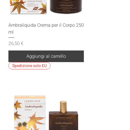
Ambraliquida Crema per il Corpo 250
ml
Prezzo
26,50 €
Aggiungi al carrello
Spedizione solo EU