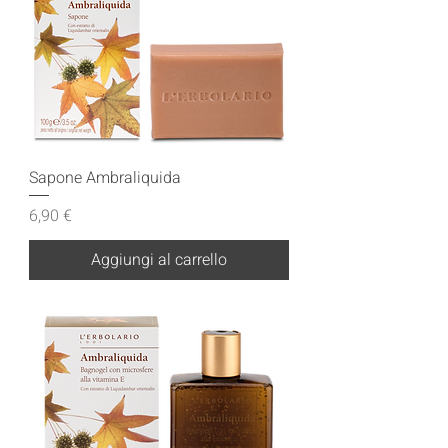
Sapone Ambraliquida
Prezzo
6,90 €
Aggiungi al carrello