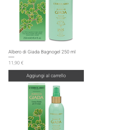
Albero di Giada Bagnogel 250 ml
Prezzo
11,90 €
Aggiungi al carrello