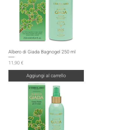
Albero di Giada Bagnogel 250 ml
Prezzo
11,90 €
Aggiungi al carrello