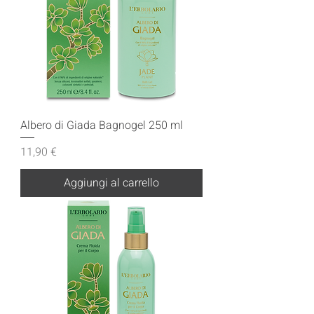
Albero di Giada Bagnogel 250 ml
Prezzo
11,90 €
Aggiungi al carrello