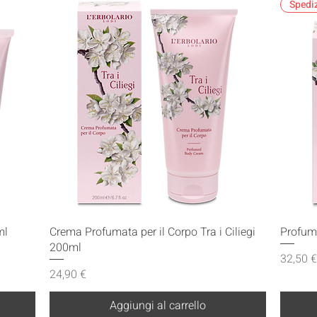
Spedi
Vista rapida
ml
Crema Profumata per il Corpo Tra i Ciliegi
Profumo
200ml
Prezzo
32,50 €
Prezzo
24,90 €
Aggiungi al carrello