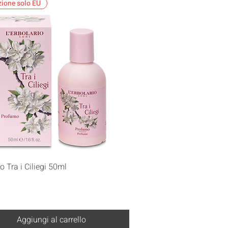
zione solo EU
Vista rapida
 Tra i Ciliegi 50ml
Aggiungi al carrello