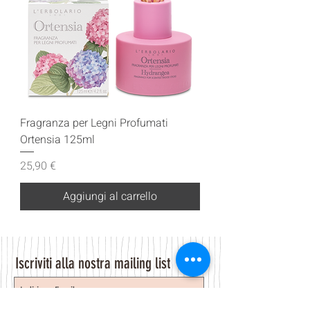
Fragranza per Legni Profumati
Ortensia 125ml
Prezzo
25,90 €
Aggiungi al carrello
Iscriviti alla nostra mailing list