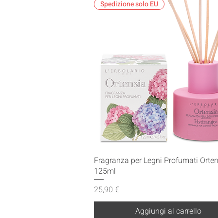
Spedizione solo EU
Vista rapida
Fragranza per Legni Profumati Orte
125ml
Prezzo
25,90 €
Aggiungi al carrello