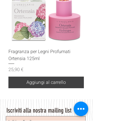
Fragranza per Legni Profumati
Ortensia 125ml
Prezzo
25,90 €
Aggiungi al carrello
Iscriviti alla nostra mailing list