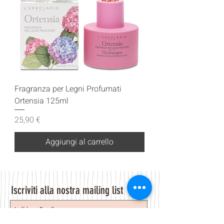
Fragranza per Legni Profumati
Ortensia 125ml
Prezzo
25,90 €
Aggiungi al carrello
Iscriviti alla nostra mailing list