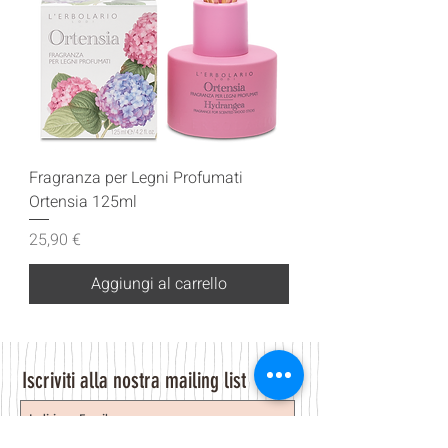
Fragranza per Legni Profumati
Ortensia 125ml
Prezzo
25,90 €
Aggiungi al carrello
Iscriviti alla nostra mailing list