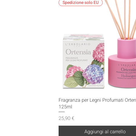
Spedizione solo EU
Vista rapida
Fragranza per Legni Profumati Orte
125ml
Prezzo
25,90 €
Aggiungi al carrello