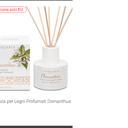
zione solo EU
Vista rapida
nza per Legni Profumati Osmanthus