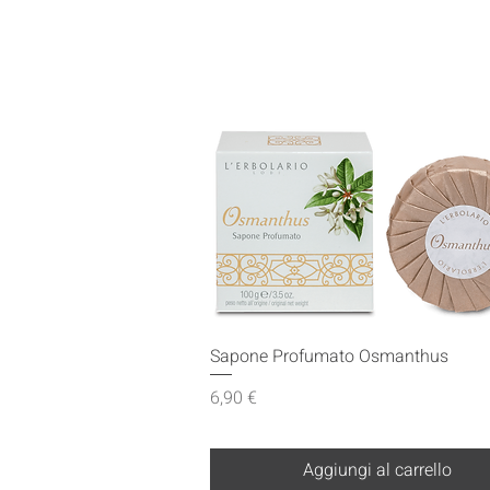
Vista rapida
Sapone Profumato Osmanthus
Prezzo
6,90 €
Aggiungi al carrello