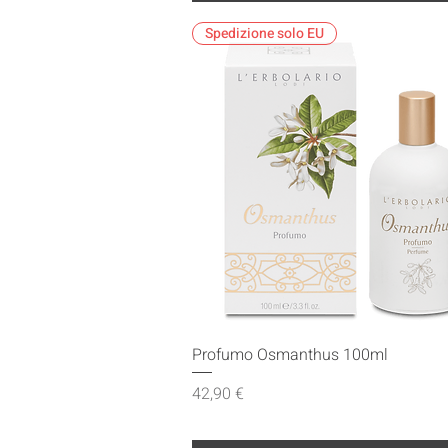
Spedizione solo EU
Vista rapida
Profumo Osmanthus 100ml
Prezzo
42,90 €