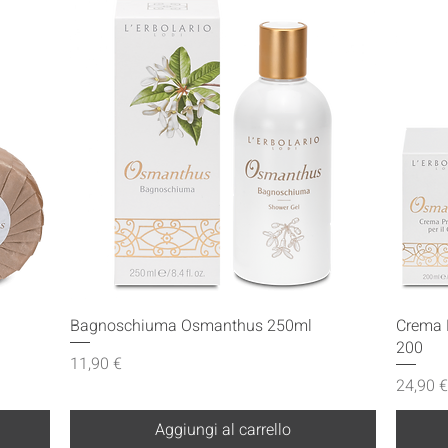
Vista rapida
Bagnoschiuma Osmanthus 250ml
Crema 
200
Prezzo
11,90 €
Prezzo
24,90 €
Aggiungi al carrello