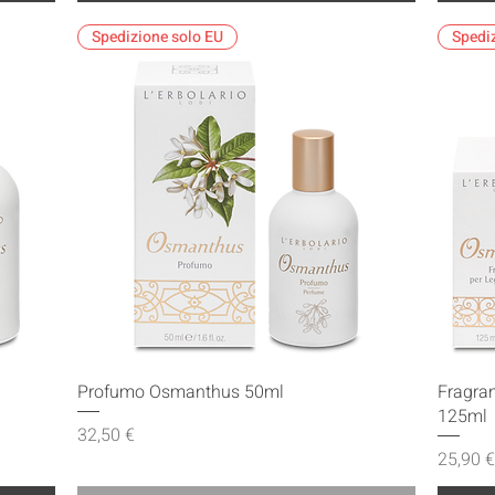
Spedizione solo EU
Spedi
Vista rapida
Profumo Osmanthus 50ml
Fragra
125ml
Prezzo
32,50 €
Prezzo
25,90 €