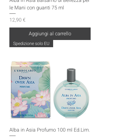
Alba in Asia Balsamo di Bellezza per
le Mani con guanti 75 ml
Prezzo
12,90 €
Aggiungi al carrello
Spedizione solo EU
Alba in Asia Profumo 100 ml Ed.Lim.