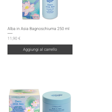
Alba in Asia Bagnoschiuma 250 ml
Prezzo
11,90 €
Aggiungi al carrello