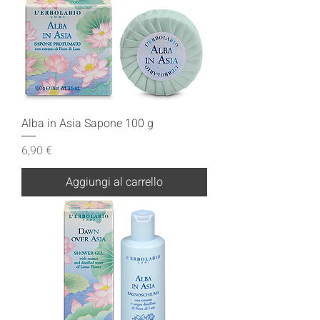
Alba in Asia Sapone 100 g
Prezzo
6,90 €
Aggiungi al carrello