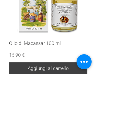
Olio di Macassar 100 ml
Prezzo
16,90 €
Aggiungi al carrello
Iscriviti alla nostra mailing list
Iscriviti ora