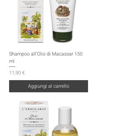
Shampoo all'Olio di Macassar 150
ml
Prezzo
11,90 €
Aggiungi al carrello