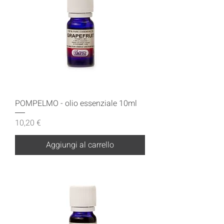
POMPELMO - olio essenziale 10ml
Prezzo
10,20 €
Aggiungi al carrello