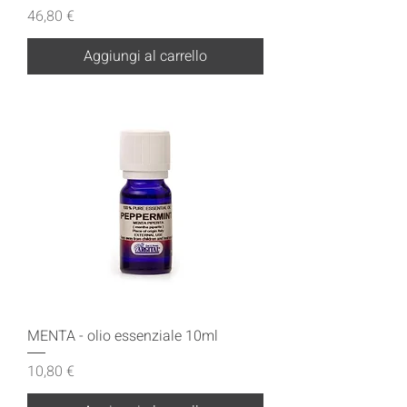
Prezzo
46,80 €
Aggiungi al carrello
MENTA - olio essenziale 10ml
Prezzo
10,80 €