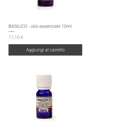
BASILICO - olio essenziale 10ml
Prezzo
17,10 €
Aggiungi al carrello