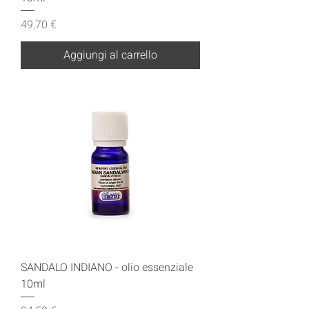
Prezzo
49,70 €
Aggiungi al carrello
SANDALO INDIANO - olio essenziale
10ml