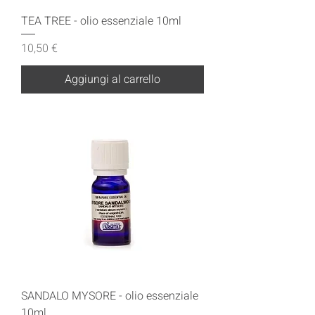
TEA TREE - olio essenziale 10ml
Prezzo
10,50 €
Aggiungi al carrello
SANDALO MYSORE - olio essenziale
10ml