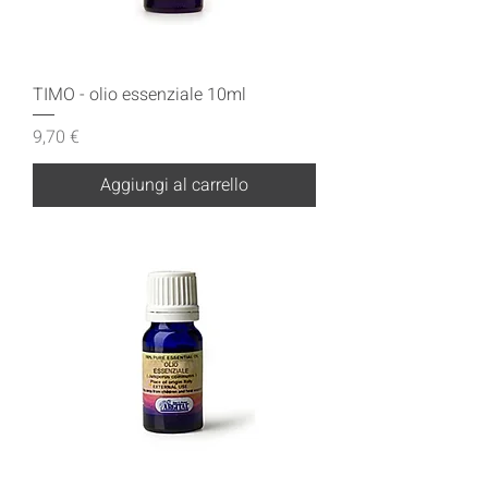
TIMO - olio essenziale 10ml
Prezzo
9,70 €
Aggiungi al carrello