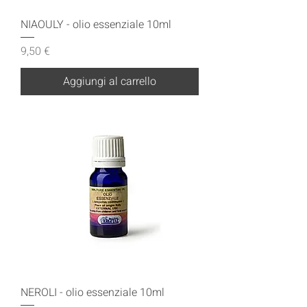
NIAOULY - olio essenziale 10ml
Prezzo
9,50 €
Aggiungi al carrello
NEROLI - olio essenziale 10ml