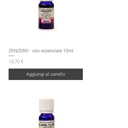
ZENZERO - olio essenziale 10ml
Prezzo
13,70 €
Aggiungi al carrello