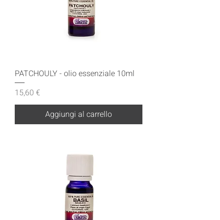
PATCHOULY - olio essenziale 10ml
Prezzo
15,60 €
Aggiungi al carrello