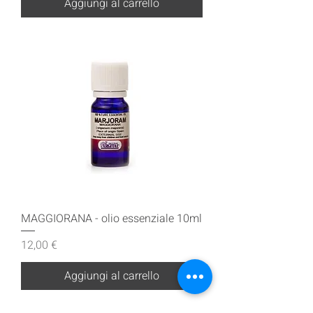
Aggiungi al carrello
MAGGIORANA - olio essenziale 10ml
Prezzo
12,00 €
Aggiungi al carrello