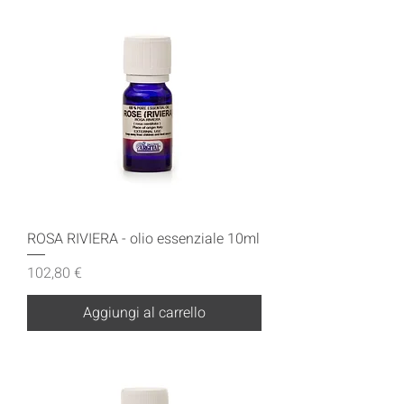
ROSA RIVIERA - olio essenziale 10ml
Prezzo
102,80 €
Aggiungi al carrello