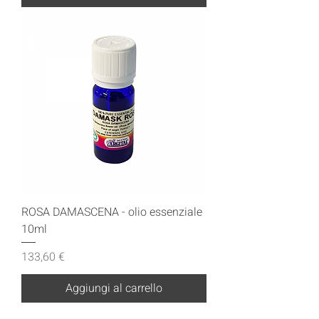
ROSA DAMASCENA - olio essenziale
10ml
Prezzo
133,60 €
Aggiungi al carrello