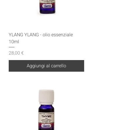
YLANG YLANG - olio essenziale
10ml
Prezzo
28,00 €
Aggiungi al carrello