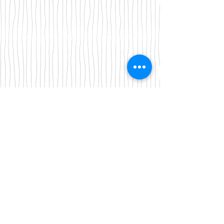
Iscriviti alla nostra mailing list
Iscriviti ora
About Us
A beauty store located in the center of Venice Island,