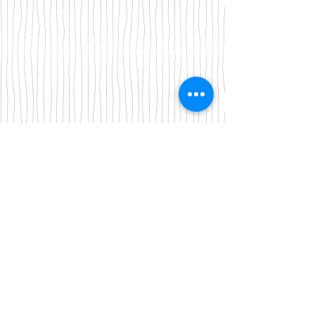
Iscriviti alla nostra mailing list
Iscriviti ora
About Us
A beauty store located in the center of Venice Island,