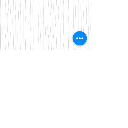
Iscriviti alla nostra mailing list
Iscriviti ora
About Us
A beauty store located in the center of Venice Island,