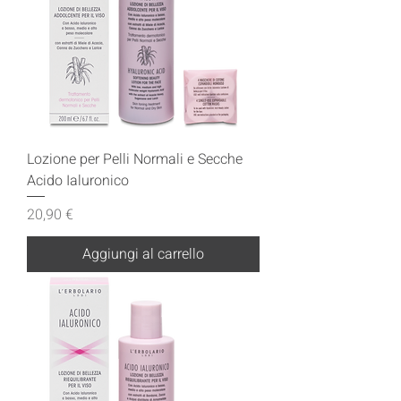
Lozione per Pelli Normali e Secche
Acido Ialuronico
Prezzo
20,90 €
Aggiungi al carrello