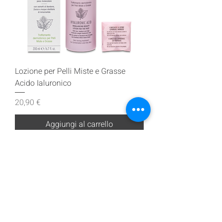
Lozione per Pelli Miste e Grasse
Acido Ialuronico
Prezzo
20,90 €
Aggiungi al carrello
Iscriviti alla nostra mailing list
Iscriviti ora