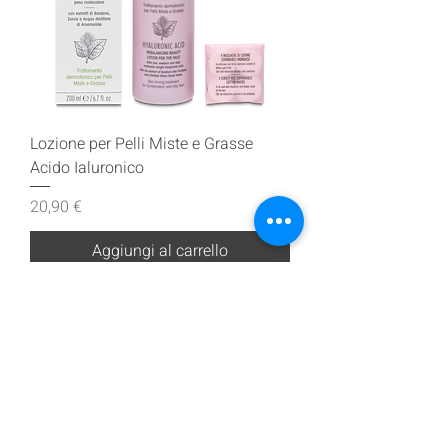
Lozione per Pelli Miste e Grasse
Acido Ialuronico
Prezzo
20,90 €
Aggiungi al carrello
Iscriviti alla nostra mailing list
Iscriviti ora