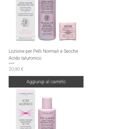
Lozione per Pelli Normali e Secche
Acido Ialuronico
Prezzo
20,90 €
Aggiungi al carrello