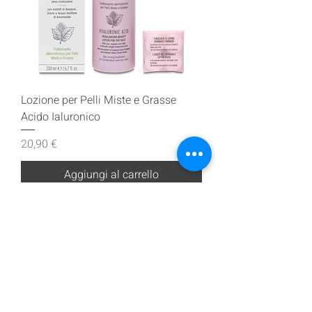
Lozione per Pelli Miste e Grasse
Acido Ialuronico
Prezzo
20,90 €
Aggiungi al carrello
Iscriviti alla nostra mailing list
Iscriviti ora