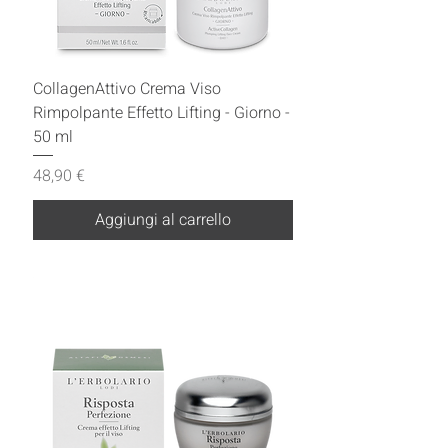
CollagenAttivo Crema Viso
Rimpolpante Effetto Lifting - Giorno -
50 ml
Prezzo
48,90 €
Aggiungi al carrello