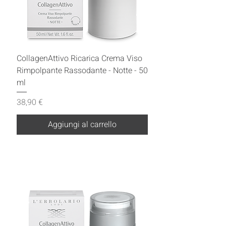
CollagenAttivo Ricarica Crema Viso
Rimpolpante Rassodante - Notte - 50
ml
Prezzo
38,90 €
Aggiungi al carrello