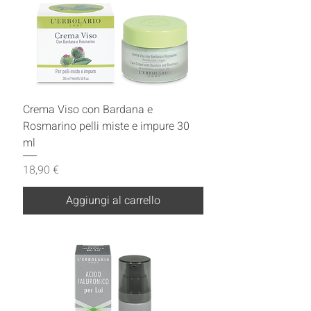
Crema Viso con Bardana e
Rosmarino pelli miste e impure 30
ml
Prezzo
18,90 €
Aggiungi al carrello