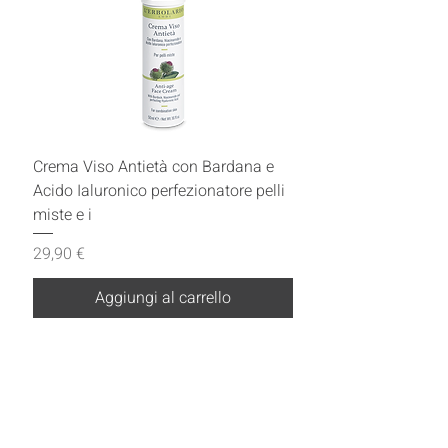
Crema Viso Antietà con Bardana e
Acido Ialuronico perfezionatore pelli
miste e i
Prezzo
29,90 €
Aggiungi al carrello