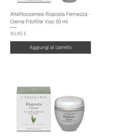
Altafitocosmesi Risposta Fermezza -
Crema Fitofiller Viso 50 ml
Prezzo
43,90 €
Aggiungi al carrello