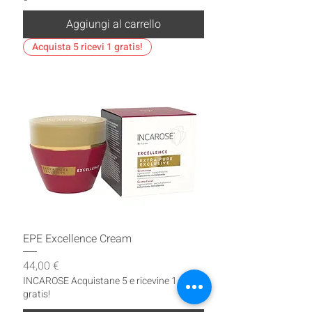
Aggiungi al carrello
Acquista 5 ricevi 1 gratis!
EPE Excellence Cream
Prezzo
44,00 €
INCAROSE Acquistane 5 e ricevine 1
gratis!