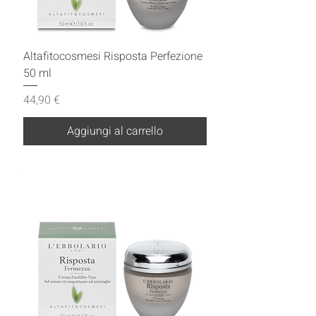
Altafitocosmesi Risposta Perfezione
50 ml
Prezzo
44,90 €
Aggiungi al carrello