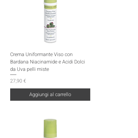
Crema Uniformante Viso con
Bardana Niacinamide e Acidi Dolci
da Uva pelli miste
Prezzo
27,90 €
Aggiungi al carrello