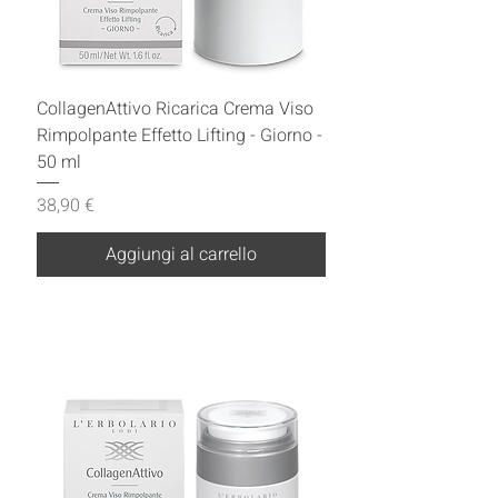
CollagenAttivo Ricarica Crema Viso
Rimpolpante Effetto Lifting - Giorno -
50 ml
Prezzo
38,90 €
Aggiungi al carrello