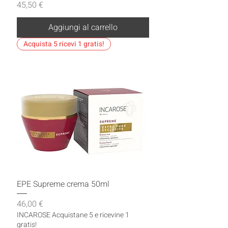
Prezzo
45,50 €
Aggiungi al carrello
Acquista 5 ricevi 1 gratis!
EPE Supreme crema 50ml
Prezzo
46,00 €
INCAROSE Acquistane 5 e ricevine 1
gratis!