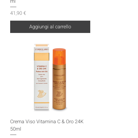
ml
Prezzo
41,90 €
Aggiungi al carrello
Crema Viso Vitamina C & Oro 24K
50ml