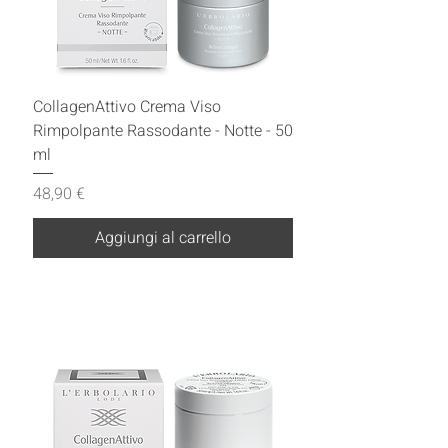
CollagenAttivo Crema Viso
Rimpolpante Rassodante - Notte - 50
ml
Prezzo
48,90 €
Aggiungi al carrello