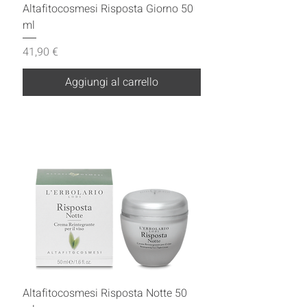
Altafitocosmesi Risposta Giorno 50
ml
Prezzo
41,90 €
Aggiungi al carrello
Altafitocosmesi Risposta Notte 50