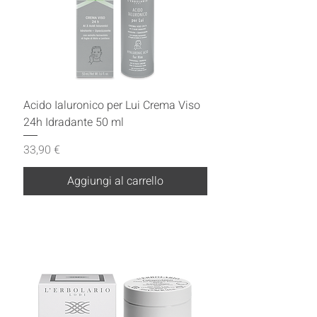
Acido Ialuronico per Lui Crema Viso
24h Idradante 50 ml
Prezzo
33,90 €
Aggiungi al carrello