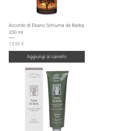
Accordo di Ebano Schiuma da Barba
200 ml
Prezzo
13,50 €
Aggiungi al carrello