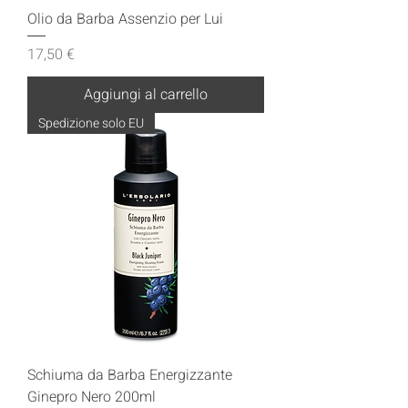
Olio da Barba Assenzio per Lui
Prezzo
17,50 €
Aggiungi al carrello
Spedizione solo EU
Schiuma da Barba Energizzante
Ginepro Nero 200ml