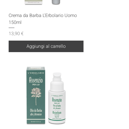
Crema da Barba L'Erbolario Uomo
150ml
Prezzo
13,90 €
Aggiungi al carrello