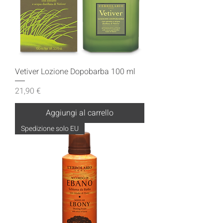
Vetiver Lozione Dopobarba 100 ml
Prezzo
21,90 €
Aggiungi al carrello
Spedizione solo EU