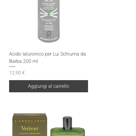
Acido Ialuronico per Lui Schiuma da
Barba 200 ml
Prezzo
12,90 €
Aggiungi al carrello