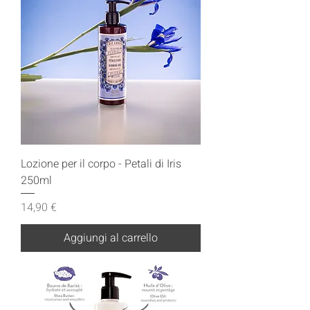
Lozione per il corpo - Petali di Iris
250ml
Prezzo
14,90 €
Aggiungi al carrello