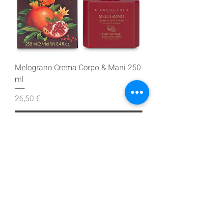
Melograno Crema Corpo & Mani 250
ml
Prezzo
26,50 €
Aggiungi al carrello