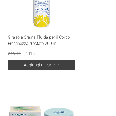
Girasole Crema Fluida per il Corpo
Freschezza d'estate 200 ml
Prezzo regolare
Prezzo scontato
24,90 €
22,41 €
Aggiungi al carrello