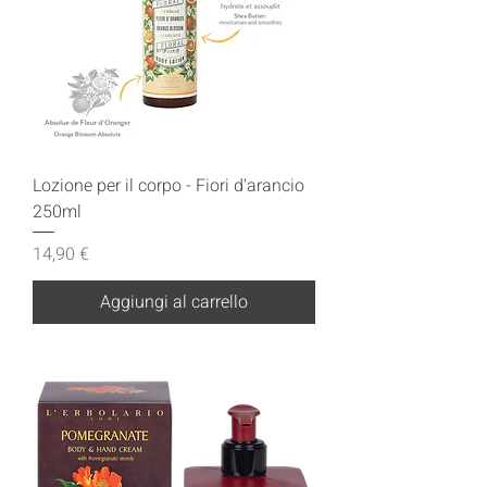
Lozione per il corpo - Fiori d'arancio
250ml
Prezzo
14,90 €
Aggiungi al carrello