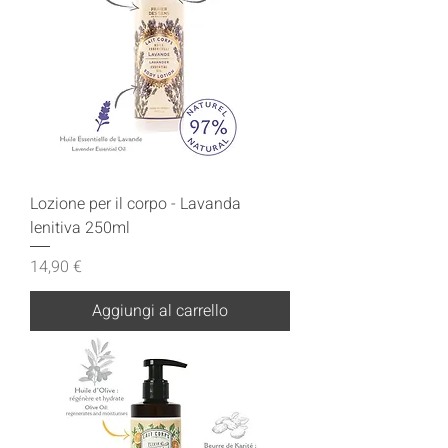
Lozione per il corpo - Lavanda
lenitiva 250ml
Prezzo
14,90 €
Aggiungi al carrello