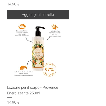
Prezzo
14,90 €
Aggiungi al carrello
Lozione per il corpo - Provence
Energizzante 250ml
Prezzo
14,90 €