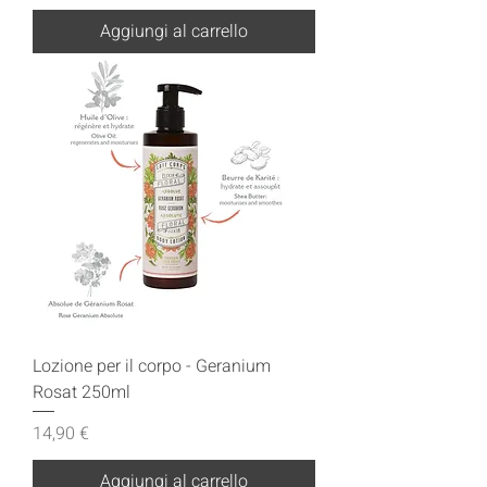
Aggiungi al carrello
Lozione per il corpo - Geranium
Rosat 250ml
Prezzo
14,90 €
Aggiungi al carrello