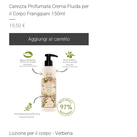
Carezza Profumata Crema Fluida per
il Corpo Frangipani 150ml
Prezzo
19,50 €
Aggiungi al carrello
Lozione per il corpo - Verbena