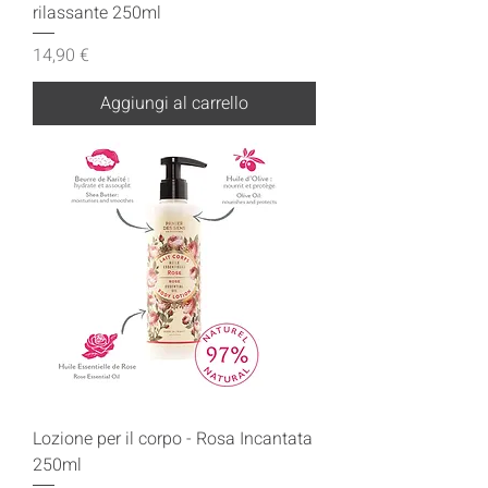
rilassante 250ml
Prezzo
14,90 €
Aggiungi al carrello
Lozione per il corpo - Rosa Incantata
250ml