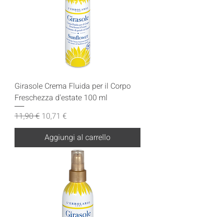
Girasole Crema Fluida per il Corpo
Freschezza d'estate 100 ml
Prezzo regolare
Prezzo scontato
11,90 €
10,71 €
Aggiungi al carrello