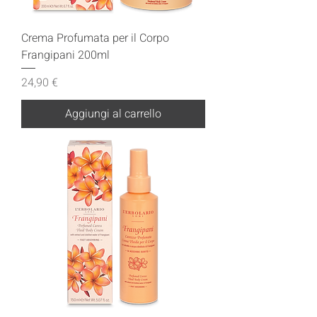
Crema Profumata per il Corpo
Frangipani 200ml
Prezzo
24,90 €
Aggiungi al carrello