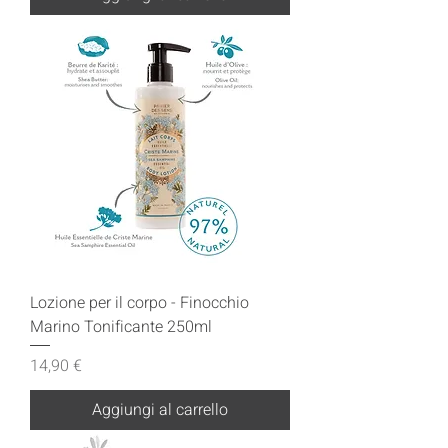
Lozione per il corpo - Finocchio
Marino Tonificante 250ml
Prezzo
14,90 €
Aggiungi al carrello