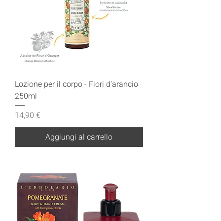
Lozione per il corpo - Fiori d'arancio
250ml
Prezzo
14,90 €
Aggiungi al carrello