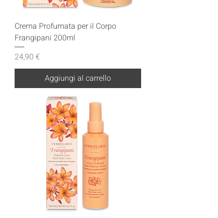
Crema Profumata per il Corpo
Frangipani 200ml
Prezzo
24,90 €
Aggiungi al carrello