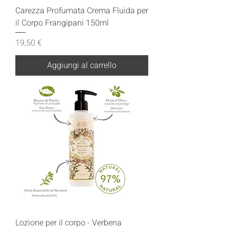
Carezza Profumata Crema Fluida per
il Corpo Frangipani 150ml
Prezzo
19,50 €
Aggiungi al carrello
Lozione per il corpo - Verbena