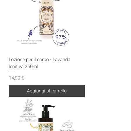
Lozione per il corpo - Lavanda
lenitiva 250ml
Prezzo
14,90 €
Aggiungi al carrello