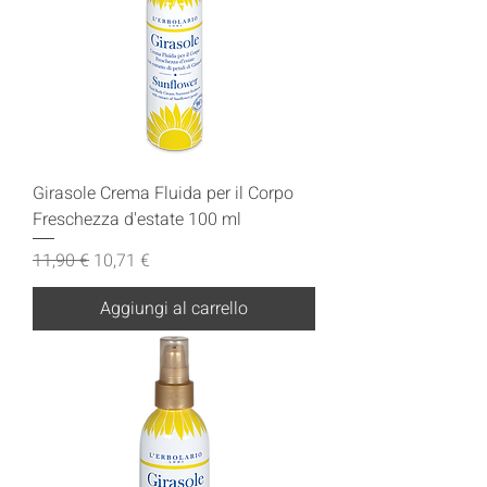
Girasole Crema Fluida per il Corpo
Freschezza d'estate 100 ml
Prezzo regolare
Prezzo scontato
11,90 €
10,71 €
Aggiungi al carrello