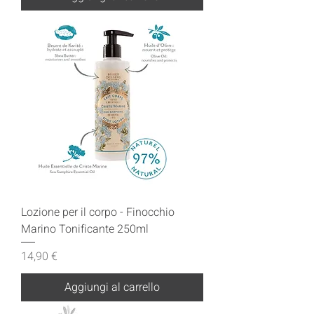
Lozione per il corpo - Finocchio
Marino Tonificante 250ml
Prezzo
14,90 €
Aggiungi al carrello