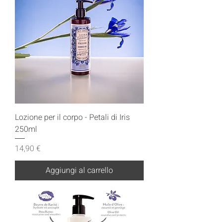
Lozione per il corpo - Petali di Iris
250ml
Prezzo
14,90 €
Aggiungi al carrello