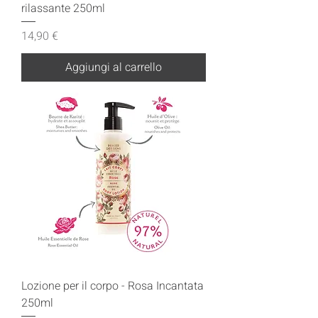
rilassante 250ml
Prezzo
14,90 €
Aggiungi al carrello
Lozione per il corpo - Rosa Incantata
250ml