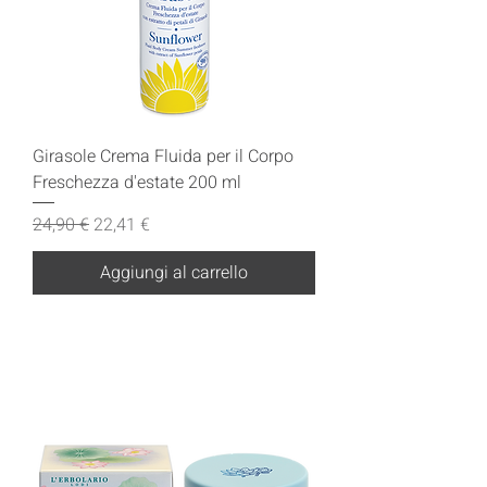
Girasole Crema Fluida per il Corpo
Freschezza d'estate 200 ml
Prezzo regolare
Prezzo scontato
24,90 €
22,41 €
Aggiungi al carrello