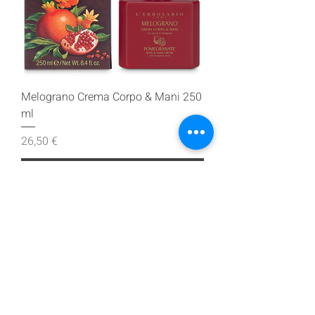
Melograno Crema Corpo & Mani 250
ml
Prezzo
26,50 €
Aggiungi al carrello