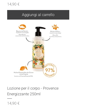
Prezzo
14,90 €
Aggiungi al carrello
Lozione per il corpo - Provence
Energizzante 250ml
Prezzo
14,90 €