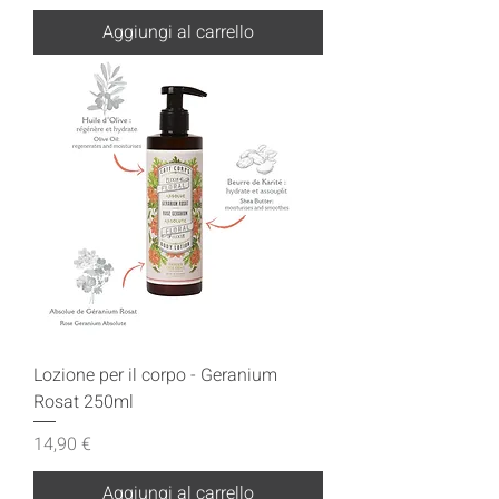
Aggiungi al carrello
Lozione per il corpo - Geranium
Rosat 250ml
Prezzo
14,90 €
Aggiungi al carrello